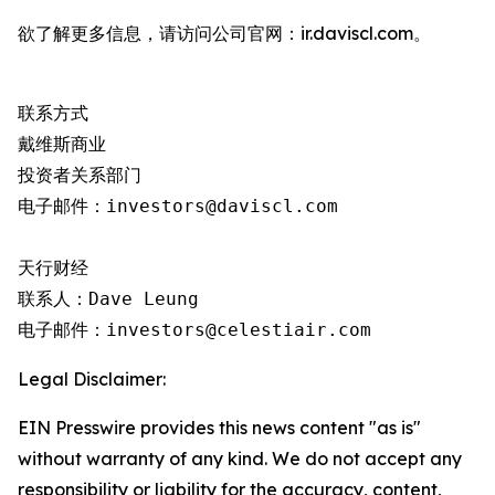
欲了解更多信息，请访问公司官网：ir.daviscl.com。
联系方式

戴维斯商业

投资者关系部门

电子邮件：investors@daviscl.com

天行财经

联系人：Dave Leung

电子邮件：investors@celestiair.com
Legal Disclaimer:
EIN Presswire provides this news content "as is"
without warranty of any kind. We do not accept any
responsibility or liability for the accuracy, content,