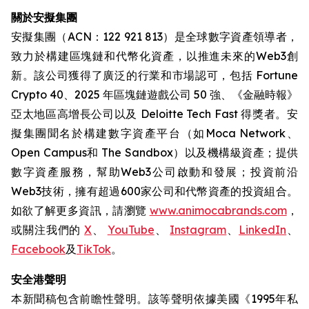
關於安擬集團
安擬集團（ACN：122 921 813）是全球數字資產領導者，
致力於構建區塊鏈和代幣化資產，以推進未來的Web3創
新。該公司獲得了廣泛的行業和市場認可，包括 Fortune
Crypto 40、2025 年區塊鏈遊戲公司 50 強、《金融時報》
亞太地區高增長公司以及 Deloitte Tech Fast 得獎者。安
擬集團聞名於構建數字資產平台（如Moca Network、
Open Campus和 The Sandbox）以及機構級資產；提供
數字資產服務，幫助Web3公司啟動和發展；投資前沿
Web3技術，擁有超過600家公司和代幣資產的投資組合。
如欲了解更多資訊，請瀏覽
www.animocabrands.com
，
或關注我們的
X
、
YouTube
、
Instagram
、
LinkedIn
、
Facebook
及
TikTok
。
安全港聲明
本新聞稿包含前瞻性聲明。該等聲明依據美國《1995年私