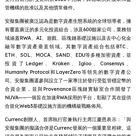
管機構的批准以及其他慣常條件。
安擬集團被廣泛認為是數字資產生態系統的全球領導者，擁
有覆蓋廣泛的多元化投資組合，涉及600餘家公司，業務領
域涵蓋RWA、AI、遊戲、區塊鏈基礎設施以及去中心化金
融等數字資產垂直領域。其數字資產組合包括BTC、
ETH、SOL、MOCA、SAND、EDU等多種加密資產，並
投資了Ledger、Kraken、Igloo、Consensys、
Humanity Protocol和LayerZero等領先的數字資產公
司。安擬集團還參與設立了一家專注於發行受監管穩定幣的
合資企業，並與Provenance區塊鏈實驗室合作開發了
NUVA——一個旨在加速RWA採用的平台，彰顯了其在提供
合規化Web3基礎設施方面的機構級戰略佈局。
Currenc創辦人、首席執行官兼執行主席江慶恩表示：「與
安擬集團的擬議合併是Currenc發展的一個重要里程碑。這