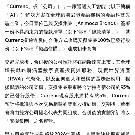
「Currenc」或「公司」），一家通過人工智能（以下簡稱
「AI」）解決方案在全球範圍賦能金融機構的金融科技先
驅企業，今日宣佈已與安擬集團（Animoca Brands）簽署
一份不具約束力的條款清單（以下簡稱「條款清單」），就
Currenc擬通過反向合併方式收購安擬集團100%已發行股
份（以下簡稱「擬議併購」）達成初步意向。
交易完成後，合併後的公司預計將在納斯達克上市，其全球
增長戰略將涵蓋數字資產投資與服務、現實世界資產
（RWA）代幣化，以及面向個人和機構的區塊鏈應用。根
據擬議的公司架構，安擬集團股東將合計持有新公司約95%
的已發行股份，Currenc現有股東將持有約5%。Currenc
預計將批准與本次交易相關的雙重股權結構。交割後，董事
會將由雙方公司提名代表共同組成。合併後的實體預計將以
「安擬集團」之名運營。
雙方目前預計交割將於2026年完成，具體取決於股東和監